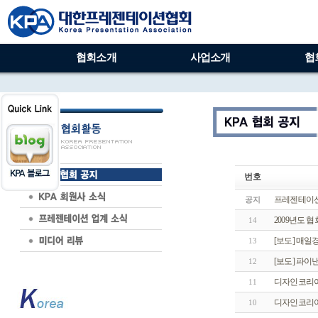
협회소개
사업소개
협
번호
프레젠테이션
공지
2009년도 
14
[보도] 매일
13
[보도] 파이
12
디자인코리아 
11
디자인코리아 
10