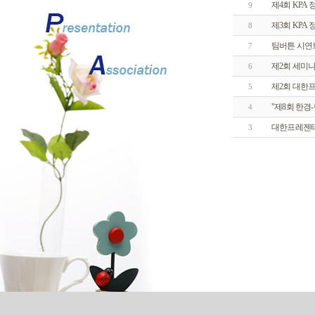
제4회 KPA
9
제3회 KPA
8
팀버튼 시연
7
제2회 세미
6
제2회 대한
5
"제8회 한경
4
대한프레젠테
3