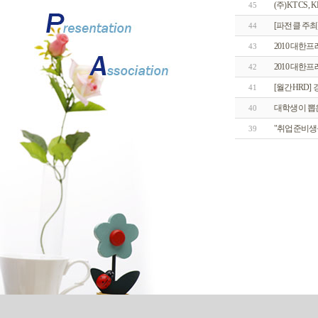
(주)KT CS,
45
[파전클 주최
44
2010 대한
43
2010 대
42
[월간HRD]
41
대학생이 뽑
40
"취업준비생
39