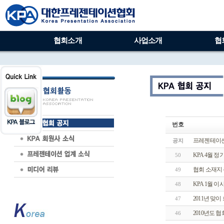
협회소개
사업소개
협
번호
프레젠테이션
공지
KPA 4월 
50
협회 소재지 
49
KPA 1월 이
48
2011년 맞
47
2010년도 
46