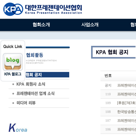
협회소개
사업소개
협
번호
프레젠테이션
공지
프레젠테이션
110
[후원] '제
109
한국방송통신
108
프레젠테이션
107
프레젠테이션
106