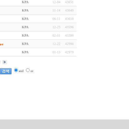
KPA
12-04
43851
KPA
11-14
43649
KPA
06-11
43610
KPA
12-23
43596
KPA
02-01
43280
KPA
12-22
42996
KPA
01-13
42979
and
or