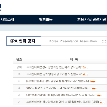
사업소개
협회활동
회원사 및 관련기관
번호
제 목
프레젠테이션강사양성과정 민간자격 공식등록!
공지
프레젠테이션 강사양성과정 13기를 모집합니다!
98
[제3회] 8월 30일 강사양성과정 정기세미나가 열립니다.
97
이승일회장 '스포츠마케팅 프레젠테이션 대회'에서 특…
96
대한프레젠테이션협회(KPA) 정회원(사) 사전 모임을 가지다
95
프레젠테이션강사양성과정 26기 모집! 올해 마지막과정! (11/28)
94