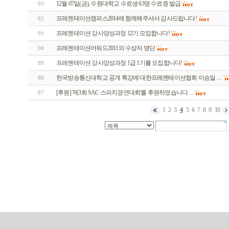
12월 07일(금), 수원대학교 수료생 63명 수료증 발급
93
프레젠테이션캠퍼스2014에 함께해주셔서 감사드립니다!
92
프레젠테이션 강사양성과정 12기 모집합니다!
91
프레젠테이션어워드2011의 수상자 명단
90
프레젠테이션 강사양성과정 1급 1기를 모집합니다!
89
한국방송통신대학교 공개 특강에 대한프레젠테이션협회 이승일 …
88
[후원] '제3회 SAC 스피치경연대회'를 후원하였습니다…
87
1
2
3
4
5
6
7
8
9
10