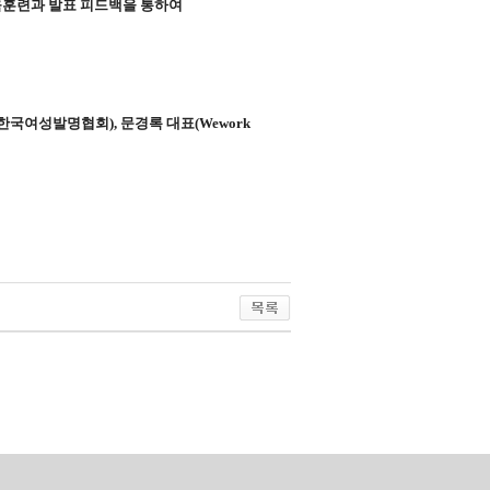
육훈련과 발표 피드백을 통하여
(한국여성발명협회), 문경록 대표(Wework