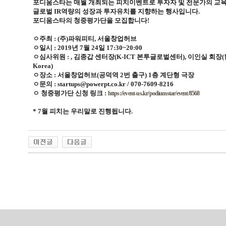
포디움스타는 매월 개최되는 피치이벤트로 투자자 및 전문가의 교
글로벌 IR역량의 성장과 투자유치를 지향하는 행사입니다.
포디움스타의 청중평가단을 모집합니다!
ㅇ주최 : (주)파워피티, 서울창업허브
ㅇ일시 : 2019년 7월 24일 17:30~20:00
ㅇ심사위원 : , 김종갑 센터장(K-ICT 본투글로벌센터), 이인실 회장
Korea)
ㅇ장소 : 서울창업허브(공덕역 2번 출구) 1층 계단형 극장
ㅇ문의 : startups@powerpt.co.kr / 070-7609-8216
ㅇ 청중평가단 신청 링크 :
https://event-us.kr/podiumstar/event/8568
* 7월 피치는 우리말로 진행됩니다.