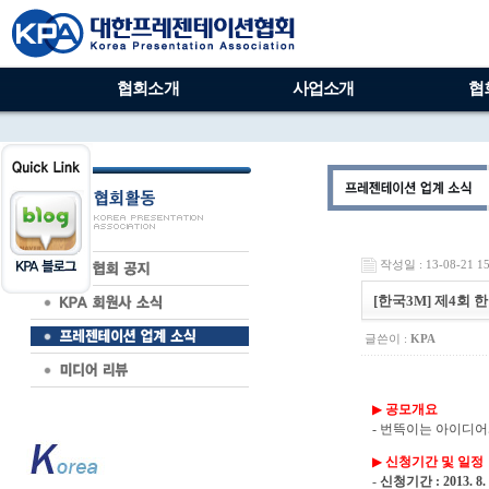
협회소개
사업소개
협
작성일 : 13-08-21 15
[한국3M] 제4회
글쓴이 :
KPA
▶ 
공모개요

- 번뜩이는 아이
▶ 
신청기간 및 일정

- 
신청기간 : 2013. 8. 1